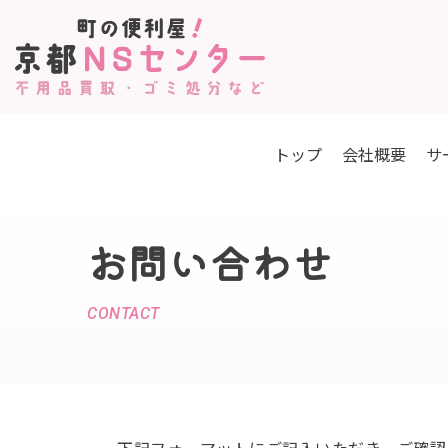
コ
ン
テ
ン
トップ
会社概要
サ
ツ
へ
ス
お問い合わせ
キ
ッ
プ
CONTACT