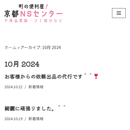
コ
ン
テ
ン
ツ
ホーム
»
アーカイブ: 10月 2024
へ
ス
10月 2024
キ
ッ
お客様からの依頼出品の代行です＾＾
プ
2024.10.22
新着情報
綺麗に頑張りました。＾＾
2024.10.19
新着情報