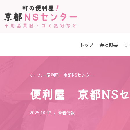
コ
ン
テ
ン
トップ
会社概要
サ
ツ
へ
ス
キ
ホーム
»
便利屋 京都NSセンター
ッ
便利屋 京都NS
プ
2025.10.02
新着情報