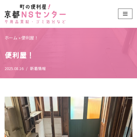
コ
ン
テ
ホーム
»
便利屋！
ン
ツ
便利屋！
へ
ス
2025.08.16
新着情報
キ
ッ
プ